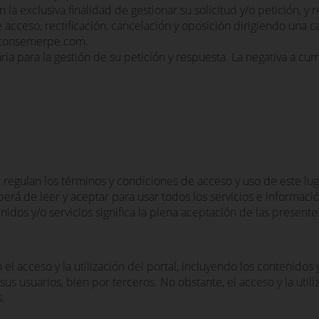
la exclusiva finalidad de gestionar su solicitud y/o petición, y
cceso, rectificación, cancelación y oposición dirigiendo una car
l@consemerpe.com.
ia para la gestión de su petición y respuesta. La negativa a cu
 regulan los términos y condiciones de acceso y uso de este lu
berá de leer y aceptar para usar todos los servicios e informació
enidos y/o servicios significa la plena aceptación de las presen
l acceso y la utilización del portal, incluyendo los contenidos y
r sus usuarios, bien por terceros. No obstante, el acceso y la uti
.