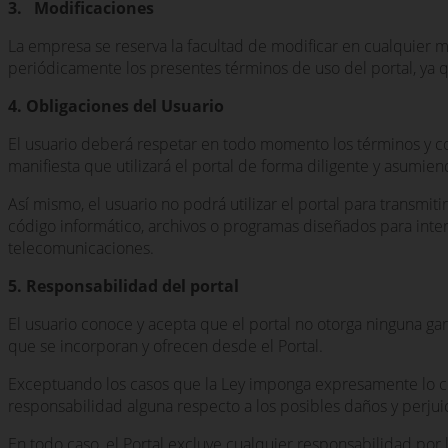
3. Modificaciones
La empresa se reserva la facultad de modificar en cualquier 
periódicamente los presentes términos de uso del portal, ya
4. Obligaciones del Usuario
El usuario deberá respetar en todo momento los términos y co
manifiesta que utilizará el portal de forma diligente y asumi
Así mismo, el usuario no podrá utilizar el portal para transmit
código informático, archivos o programas diseñados para inte
telecomunicaciones.
5. Responsabilidad del portal
El usuario conoce y acepta que el portal no otorga ninguna gara
que se incorporan y ofrecen desde el Portal.
Exceptuando los casos que la Ley imponga expresamente lo con
responsabilidad alguna respecto a los posibles daños y perjuici
En todo caso, el Portal excluye cualquier responsabilidad por