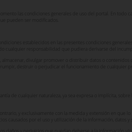
momento las condiciones generales de uso del portal. En todo 
 que pueden ser modificados.
ndiciones establecidos en las presentes condiciones generales
endo cualquier responsabilidad que pudiera derivarse del incum
ir, almacenar, divulgar promover o distribuir datos o contenidos
rrumpir, destruir o perjudicar el funcionamiento de cualquier 
ntía de cualquier naturaleza, ya sea expresa o implícita, sobre 
trario, y exclusivamente con la medida y extensión en que lo i
os causados por el uso y utilización de la información, datos y s
 los daños y perjuicios que puedan deberse a la información y/o