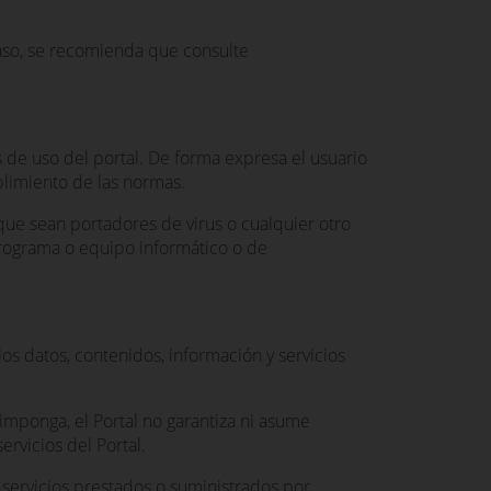
caso, se recomienda que consulte
 de uso del portal. De forma expresa el usuario
plimiento de las normas.
 que sean portadores de virus o cualquier otro
programa o equipo informático o de
los datos, contenidos, información y servicios
mponga, el Portal no garantiza ni asume
ervicios del Portal.
 servicios prestados o suministrados por