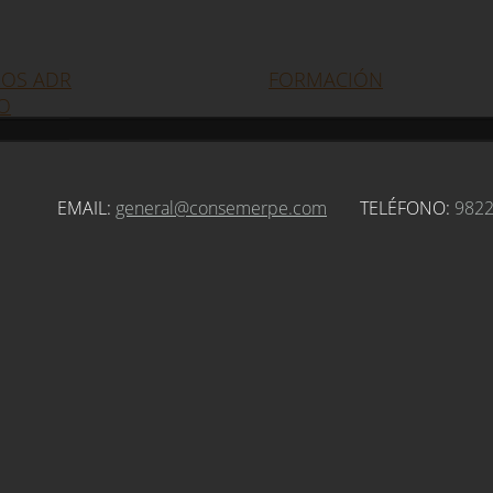
ROS ADR
FORMACIÓN
O
EMAIL:
general@consemerpe.com
TELÉFONO:
982